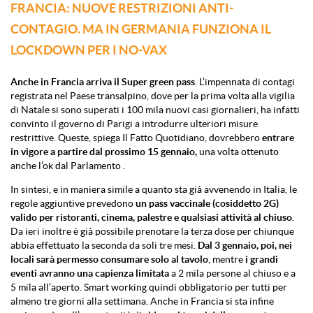
FRANCIA: NUOVE RESTRIZIONI ANTI-
CONTAGIO. MA IN GERMANIA FUNZIONA IL
LOCKDOWN PER I NO-VAX
Anche in Francia arriva il Super green pass
. L’impennata di contagi
registrata nel Paese transalpino, dove per la prima volta alla vigilia
di Natale si sono superati i 100 mila nuovi casi giornalieri, ha infatti
convinto il governo di Parigi a introdurre ulteriori misure
restrittive. Queste, spiega Il Fatto Quotidiano, dovrebbero
entrare
in vigore a partire dal prossimo 15 gennaio,
una volta ottenuto
anche l’ok dal Parlamento .
In sintesi, e in maniera simile a quanto sta già avvenendo in Italia, le
regole aggiuntive prevedono
un pass vaccinale (cosiddetto 2G)
valido per ristoranti, cinema, palestre e qualsiasi attività al chiuso
.
Da ieri inoltre è già possibile prenotare la terza dose per chiunque
abbia effettuato la seconda da soli tre mesi.
Dal 3 gennaio, poi, nei
locali sarà permesso consumare solo al tavolo
, mentre
i grandi
eventi avranno una capienza limitata
a 2 mila persone al chiuso e a
5 mila all’aperto. Smart working quindi obbligatorio per tutti per
almeno tre giorni alla settimana. Anche in Francia si sta infine