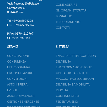
Viale Pasteur, 10 (Palazzo
COME ADERIRE
Confindustria)
GLI ORGANI STATUTARI
00144 Roma
LO STATUTO
Tel: +39 06 5924206
IL REGOLAMENTO
Fax: +39 06 5915076
CONTATTI
P.IVA: 03794210967
CF: 97153960154
SERVIZI
SISTEMA
CONCILIAZIONI
ENAC - DIRITTI PERSONE CON
CONSULENZA
DISABILITÀ
UFFICIO STAMPA
ENAC FORMAZIONE TOUR
GRUPPI DI LAVORO
OPERATOR E AGENTI DI
CONVENZIONI
VIAGGIO - PASSEGGERI CON
ASTOI IN FIERA
DISABILITÀ E A MOBILITÀ
EVENTI
RIDOTTA
ASTOI FORMAZIONE
CONFINDUSTRIA
GESTIONE EMERGENZE
FEDERTURISMO