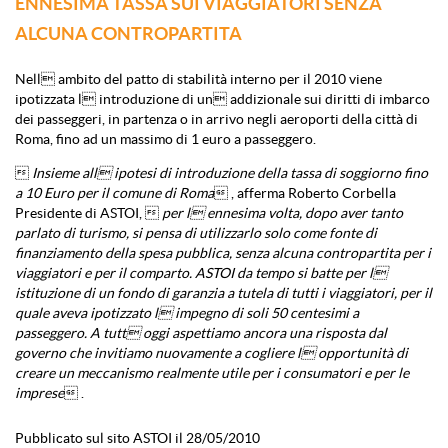
ENNESIMA TASSA SUI VIAGGIATORI SENZA
ALCUNA CONTROPARTITA
Nell ambito del patto di stabilità interno per il 2010 viene
ipotizzata l introduzione di un addizionale sui diritti di imbarco
dei passeggeri, in partenza o in arrivo negli aeroporti della città di
Roma, fino ad un massimo di 1 euro a passeggero.

Insieme all ipotesi di introduzione della tassa di soggiorno fino
a 10 Euro per il comune di Roma
 , afferma Roberto Corbella
Presidente di ASTOI, 
per l ennesima volta, dopo aver tanto
parlato di turismo, si pensa di utilizzarlo solo come fonte di
finanziamento della spesa pubblica, senza alcuna contropartita per i
viaggiatori e per il comparto. ASTOI da tempo si batte per l
istituzione di un fondo di garanzia a tutela di tutti i viaggiatori, per il
quale aveva ipotizzato l impegno di soli 50 centesimi a
passeggero. A tutt oggi aspettiamo ancora una risposta dal
governo che invitiamo nuovamente a cogliere l opportunità di
creare un meccanismo realmente utile per i consumatori e per le
imprese
 .
Pubblicato sul sito ASTOI il 28/05/2010