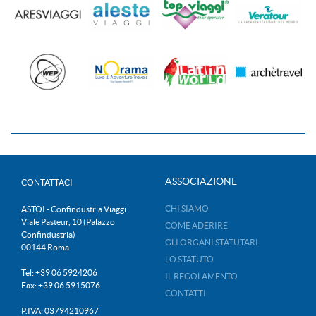
ASSOCIAZIONE
CONTATTACI
CHI SIAMO
ASTOI - Confindustria Viaggi
Viale Pasteur, 10 (Palazzo
COME ADERIRE
Confindustria)
GLI ORGANI STATUTARI
00144 Roma
LO STATUTO
Tel: +39 06 5924206
IL REGOLAMENTO
Fax: +39 06 5915076
CONTATTI
P.IVA: 03794210967