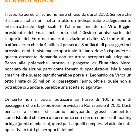
NUMERO CHIUSO»
Trasporto aereo a rischio numero chiuso da qui al 2030. Sempre che
il sistema Italia non metta in atto un indispensabile adeguamento
infrastrutturale degli scali. È l’allarme lanciato da
Vito Riggio
,
presidente dell’
Enac
, nel corso del 20esimo anniversario del
rapporto dell’Ente nazionale di aviazione civile: «A fronte di un
traffico aereo che da 4 miliardi passerà a
8 miliardi di passeggeri
nei
prossimi anni, il sistema aeroportuale italiano dovrà rispondere a
questa crescente domanda con strutture aeroportuali adeguate.
Penso alle polemiche intorno al progetto di
Fiumicino Nord
,
bocciato da alcune parti come foriero di speculazioni. Ma è bene
chiarire che questo significherebbe porre al Leonardo da Vinci un
tetto-limite di 55 milioni di passeggeri l’anno, oltre il quale non si
potrebbe più andare. Sarebbe una scelta sciagurata».
Di certo non si potrà ipotizzare un flusso di 100 milioni di
passeggeri, che è la proiezione prevista su Roma entro il 2030. Basti
pensare a come si stanno adeguando grossi competitor
come
Istanbul
che avrà un aeroporto con con un numero di loading
bridge (ponti d’imbarco), quasi pari a quelli complessivi attualmente
operativi in tutti gli aeroporti italiani.