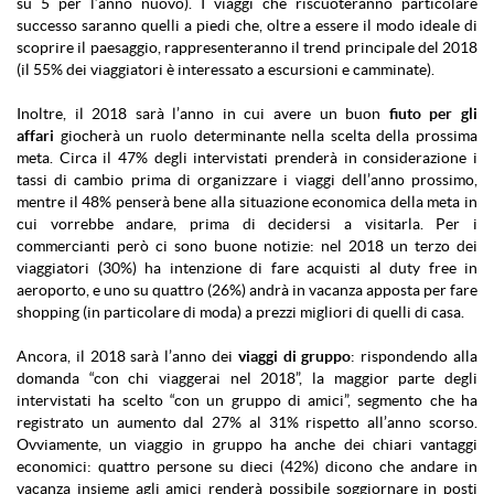
su 5 per l’anno nuovo). I viaggi che riscuoteranno particolare
successo saranno quelli a piedi che, oltre a essere il modo ideale di
scoprire il paesaggio, rappresenteranno il trend principale del 2018
(il 55% dei viaggiatori è interessato a escursioni e camminate).
Inoltre, il 2018 sarà l’anno in cui avere un buon
fiuto per gli
affari
giocherà un ruolo determinante nella scelta della prossima
meta. Circa il 47% degli intervistati prenderà in considerazione i
tassi di cambio prima di organizzare i viaggi dell’anno prossimo,
mentre il 48% penserà bene alla situazione economica della meta in
cui vorrebbe andare, prima di decidersi a visitarla. Per i
commercianti però ci sono buone notizie: nel 2018 un terzo dei
viaggiatori (30%) ha intenzione di fare acquisti al duty free in
aeroporto, e uno su quattro (26%) andrà in vacanza apposta per fare
shopping (in particolare di moda) a prezzi migliori di quelli di casa.
Ancora, il 2018 sarà l’anno dei
viaggi di gruppo
: rispondendo alla
domanda “con chi viaggerai nel 2018”, la maggior parte degli
intervistati ha scelto “con un gruppo di amici”, segmento che ha
registrato un aumento dal 27% al 31% rispetto all’anno scorso.
Ovviamente, un viaggio in gruppo ha anche dei chiari vantaggi
economici: quattro persone su dieci (42%) dicono che andare in
vacanza insieme agli amici renderà possibile soggiornare in posti