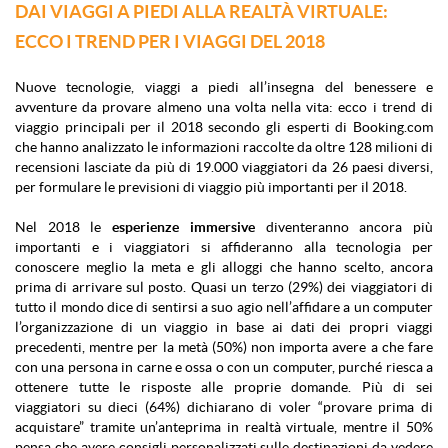
DAI VIAGGI A PIEDI ALLA REALTÀ VIRTUALE:
ECCO I TREND PER I VIAGGI DEL 2018
Nuove tecnologie, viaggi a piedi all’insegna del benessere e
avventure da provare almeno una volta nella vita: ecco i trend di
viaggio principali per il 2018 secondo gli esperti di Booking.com
che hanno analizzato le informazioni raccolte da oltre 128 milioni di
recensioni lasciate da più di 19.000 viaggiatori da 26 paesi diversi,
per formulare le previsioni di viaggio più importanti per il 2018.
Nel 2018 le
esperienze immersive
diventeranno ancora più
importanti e i viaggiatori si affideranno alla tecnologia per
conoscere meglio la meta e gli alloggi che hanno scelto, ancora
prima di arrivare sul posto. Quasi un terzo (29%) dei viaggiatori di
tutto il mondo dice di sentirsi a suo agio nell’affidare a un computer
l’organizzazione di un viaggio in base ai dati dei propri viaggi
precedenti, mentre per la metà (50%) non importa avere a che fare
con una persona in carne e ossa o con un computer, purché riesca a
ottenere tutte le risposte alle proprie domande. Più di sei
viaggiatori su dieci (64%) dichiarano di voler “provare prima di
acquistare” tramite un’anteprima in realtà virtuale, mentre il 50%
pensa che avere consigli personalizzati sulle destinazioni da vedere