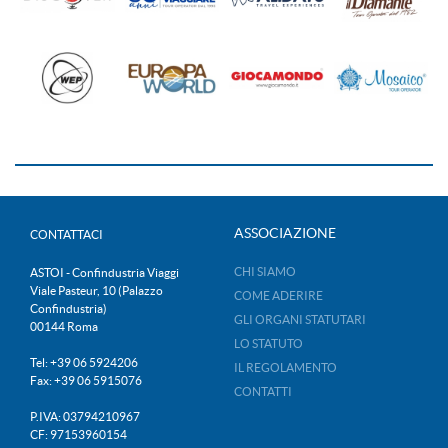
ASSOCIAZIONE
CONTATTACI
CHI SIAMO
ASTOI - Confindustria Viaggi
Viale Pasteur, 10 (Palazzo
COME ADERIRE
Confindustria)
GLI ORGANI STATUTARI
00144 Roma
LO STATUTO
Tel: +39 06 5924206
IL REGOLAMENTO
Fax: +39 06 5915076
CONTATTI
P.IVA: 03794210967
CF: 97153960154