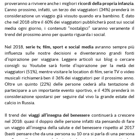
proveranno a rivivere anche i migliori
ricordi della propria infanzia
.
L’anno prossimo, infatti, un terzo dei viaggiatori (34%) prenderà in
considerazione un viaggio già vissuto quando era bambino. E dato
che nel 2018 oltre il 60% dei viaggiatori pubblicherà post sui social
media ogni giorno, i contenuti “nostalgici” saranno veramente il
trend del prossimo anno per quanto riguarda i social.
Nel 2018,
serie tv, film, sport e social media
avranno sempre più
influenza sulle nostre decisioni e diventeranno grandi fonti
d’ispirazione per viaggiare. Leggere articoli sui blog o cercare
consigli su Youtube sarà fonte d’ispirazione per la metà dei
viaggiatori (51%), mentre visitare le location di film, serie TV o video
musicali richiamerà ben il 36% dei viaggiatori per il prossimo anno.
Oltre un quinto (22%) delle persone cederà alla tentazione di
partecipare a un importante evento sportivo, e il 43% prenderà in
considerazione spostarsi per seguire dal vivo la grande estate del
calcio in Russia.
Il trend dei
viaggi all’insegna del benessere
continuerà a crescere
nel 2018: quasi il doppio delle persone infatti sta pensando di fare
un viaggio all’insegna della salute e del benessere rispetto al 2017
(basti pensare che da una persona su 10 ora si parla di una persona