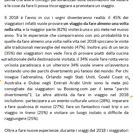
e le cose da fare li possa incoraggiare a prenotare un viaggio.
Il 2018 è l’anno in cui i sogni diventeranno realtà: il 45% dei
viaggiatori infatti vuole provare
un viaggio da fare almeno una volta
nella vita
, e la maggior parte (82%) visiterà una o più mete nel nuovo
anno. Tra le esperienze che compariranno con più probabilità tra
quelle da fare almeno una volta nella vita nel 2018 spiccano le visite
alle tradizionali meraviglie del mondo (47%). Inoltre, più di un terzo
(35%) dei viaggiatori non vede l’ora di provare piatti della cucina
tradizionale della destinazione visitata, il 34% vuole fare rotta verso
un’isola paradisiaca e un ulteriore 34% vuole vivere un’avventura
visitando uno dei parchi divertimenti più famosi del mondo. Per chi
insegue l’adrenalina, Orlando negli Stati Uniti, Goald Coast in
Australia e Dubai negli Emirati Arabi Uniti sono le mete più
consigliate dai viaggiatori su Booking.com per il tema “parchi
divertimento”1. Le altre attività da fare in viaggio nel 2018
includono: partecipare a un evento culturale unico (28%), imparare
a fare qualcosa di nuovo (27%), fare un fantastico road trip o un
viaggio in treno (25%) e visitare un luogo isolato o difficile da
raggiungere (25%).
Oltre a fare nuove esperienze, durante i viaggi del 2018 i viaggiatori