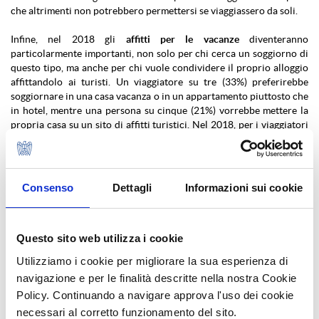
che altrimenti non potrebbero permettersi se viaggiassero da soli.
Infine, nel 2018 gli
affitti per le vacanze
diventeranno
particolarmente importanti, non solo per chi cerca un soggiorno di
questo tipo, ma anche per chi vuole condividere il proprio alloggio
affittandolo ai turisti. Un viaggiatore su tre (33%) preferirebbe
soggiornare in una casa vacanza o in un appartamento piuttosto che
in hotel, mentre una persona su cinque (21%) vorrebbe mettere la
propria casa su un sito di affitti turistici. Nel 2018, per i viaggiatori
sarà importante sapere che gli host sono a loro disposizione ma non
iper presenti (30%), mentre una persona su 10 (12%) preferirà non
averci proprio a che fare.
– Fonte: Travelnostop.com
Consenso
Dettagli
Informazioni sui cookie
Pubblicato sul sito ASTOI il 30/10/2017
COMUNICATI STAMPA ASTOI
Questo sito web utilizza i cookie
Utilizziamo i cookie per migliorare la sua esperienza di
NEWS TURISMO
navigazione e per le finalità descritte nella nostra Cookie
NEWS ASTOI
Policy. Continuando a navigare approva l'uso dei cookie
necessari al corretto funzionamento del sito.