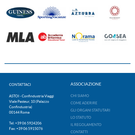
ASSOCIAZIONE
CONTATTACI
CHI SIAMO
ASTOI - Confindustria Viaggi
Viale Pasteur, 10 (Palazzo
COME ADERIRE
Confindustria)
GLI ORGANI STATUTARI
00144 Roma
LO STATUTO
Tel: +39 06 5924206
IL REGOLAMENTO
Fax: +39 06 5915076
CONTATTI