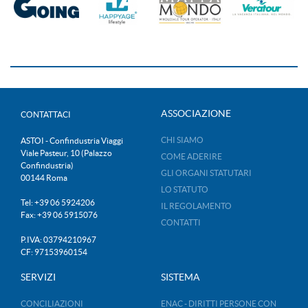
ASSOCIAZIONE
CONTATTACI
CHI SIAMO
ASTOI - Confindustria Viaggi
Viale Pasteur, 10 (Palazzo
COME ADERIRE
Confindustria)
GLI ORGANI STATUTARI
00144 Roma
LO STATUTO
Tel: +39 06 5924206
IL REGOLAMENTO
Fax: +39 06 5915076
CONTATTI
P.IVA: 03794210967
CF: 97153960154
SERVIZI
SISTEMA
CONCILIAZIONI
ENAC - DIRITTI PERSONE CON