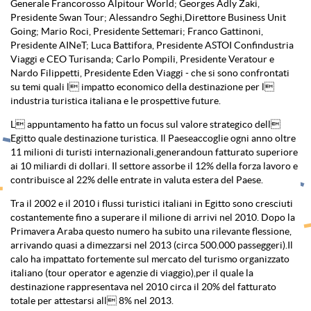
Generale Francorosso Alpitour World; Georges Adly Zaki,
Presidente Swan Tour; Alessandro Seghi,Direttore Business Unit
Going; Mario Roci, Presidente Settemari; Franco Gattinoni,
Presidente AINeT; Luca Battifora, Presidente ASTOI Confindustria
Viaggi e CEO Turisanda; Carlo Pompili, Presidente Veratour e
Nardo Filippetti, Presidente Eden Viaggi - che si sono confrontati
su temi quali l impatto economico della destinazione per l
industria turistica italiana e le prospettive future.
L appuntamento ha fatto un focus sul valore strategico dell
Egitto quale destinazione turistica. Il Paeseaccoglie ogni anno oltre
11 milioni di turisti internazionali,generandoun fatturato superiore
ai 10 miliardi di dollari. Il settore assorbe il 12% della forza lavoro e
contribuisce al 22% delle entrate in valuta estera del Paese.
Tra il 2002 e il 2010 i flussi turistici italiani in Egitto sono cresciuti
costantemente fino a superare il milione di arrivi nel 2010. Dopo la
Primavera Araba questo numero ha subito una rilevante flessione,
arrivando quasi a dimezzarsi nel 2013 (circa 500.000 passeggeri).Il
calo ha impattato fortemente sul mercato del turismo organizzato
italiano (tour operator e agenzie di viaggio),per il quale la
destinazione rappresentava nel 2010 circa il 20% del fatturato
totale per attestarsi all 8% nel 2013.