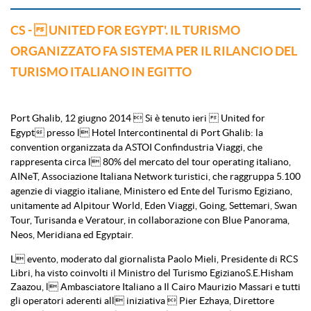
CS -  UNITED FOR EGYPT'. IL TURISMO
ORGANIZZATO FA SISTEMA PER IL RILANCIO DEL
TURISMO ITALIANO IN EGITTO
Port Ghalib, 12 giugno 2014  Si
è tenuto ieri
 United for
Egypt
presso l Hotel Intercontinental di Port Ghalib: la
convention organizzata da
ASTOI Confindustria Viaggi
, che
rappresenta circa l 80% del mercato del tour operating italiano,
AINeT
, Associazione Italiana Network turistici, che raggruppa 5.100
agenzie di viaggio italiane,
Ministero
ed
Ente del Turismo Egiziano
,
unitamente ad
Alpitour World
,
Eden Viaggi
,
Going
,
Settemari
,
Swan
Tour
,
Turisanda
e
Veratour
,
in collaborazione con
Blue Panorama
,
Neos
,
Meridiana
ed
Egyptair
.
L evento, moderato dal giornalista Paolo Mieli, Presidente di RCS
Libri, ha visto coinvolti il Ministro del Turismo EgizianoS.E.Hisham
Zaazou, l Ambasciatore Italiano a Il Cairo Maurizio Massari e tutti
gli operatori aderenti all iniziativa  Pier Ezhaya, Direttore