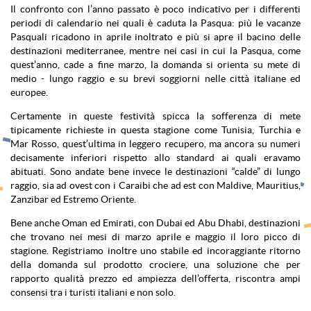
Il confronto con l’anno passato è poco indicativo per i differenti
periodi di calendario nei quali è caduta la Pasqua: più le vacanze
Pasquali ricadono in aprile inoltrato e più si apre il bacino delle
destinazioni mediterranee, mentre nei casi in cui la Pasqua, come
quest’anno, cade a fine marzo, la domanda si orienta su mete di
medio - lungo raggio e su brevi soggiorni nelle città italiane ed
europee.
Certamente in queste festività spicca la sofferenza di mete
tipicamente richieste in questa stagione come Tunisia, Turchia e
Mar Rosso, quest’ultima in leggero recupero, ma ancora su numeri
decisamente inferiori rispetto allo standard ai quali eravamo
abituati. Sono andate bene invece le destinazioni “calde” di lungo
raggio, sia ad ovest con i Caraibi che ad est con Maldive, Mauritius,
Zanzibar ed Estremo Oriente.
Bene anche Oman ed Emirati, con Dubai ed Abu Dhabi, destinazioni
che trovano nei mesi di marzo aprile e maggio il loro picco di
stagione. Registriamo inoltre uno stabile ed incoraggiante ritorno
della domanda sul prodotto crociere, una soluzione che per
rapporto qualità prezzo ed ampiezza dell’offerta, riscontra ampi
consensi tra i turisti italiani e non solo.