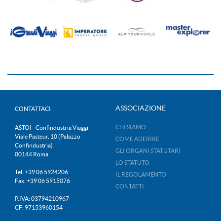
ASSOCIAZIONE
CONTATTACI
CHI SIAMO
ASTOI - Confindustria Viaggi
Viale Pasteur, 10 (Palazzo
COME ADERIRE
Confindustria)
GLI ORGANI STATUTARI
00144 Roma
LO STATUTO
Tel: +39 06 5924206
IL REGOLAMENTO
Fax: +39 06 5915076
CONTATTI
P.IVA: 03794210967
CF: 97153960154