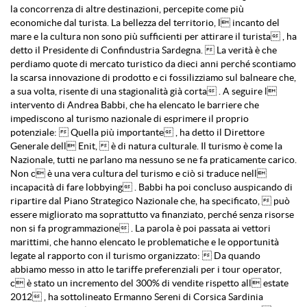
la concorrenza di altre destinazioni, percepite come più
economiche dal turista. La bellezza del territorio, l incanto del
mare e la cultura non sono più sufficienti per attirare il turista , ha
detto il Presidente di Confindustria Sardegna.  La verità è che
perdiamo quote di mercato turistico da dieci anni perché scontiamo
la scarsa innovazione di prodotto e ci fossilizziamo sul balneare che,
a sua volta, risente di una stagionalità già corta . A seguire l
intervento di Andrea Babbi, che ha elencato le barriere che
impediscono al turismo nazionale di esprimere il proprio
potenziale:  Quella più importante , ha detto il Direttore
Generale dell Enit,  è di natura culturale. Il turismo è come la
Nazionale, tutti ne parlano ma nessuno se ne fa praticamente carico.
Non c è una vera cultura del turismo e ciò si traduce nell
incapacità di fare lobbying . Babbi ha poi concluso auspicando di
ripartire dal Piano Strategico Nazionale che, ha specificato,  può
essere migliorato ma soprattutto va finanziato, perché senza risorse
non si fa programmazione . La parola è poi passata ai vettori
marittimi, che hanno elencato le problematiche e le opportunità
legate al rapporto con il turismo organizzato:  Da quando
abbiamo messo in atto le tariffe preferenziali per i tour operator,
c è stato un incremento del 300% di vendite rispetto all estate
2012 , ha sottolineato Ermanno Sereni di Corsica Sardinia