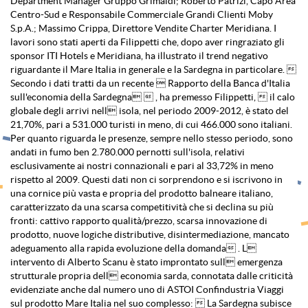
Department Manager Gruppo Grimaldi; Roberto Patrizi, Capo Area
Centro-Sud e Responsabile Commerciale Grandi Clienti Moby
S.p.A.; Massimo Crippa, Direttore Vendite Charter Meridiana. I
lavori sono stati aperti da Filippetti che, dopo aver ringraziato gli
sponsor ITI Hotels e Meridiana, ha illustrato il trend negativo
riguardante il Mare Italia in generale e la Sardegna in particolare. 
Secondo i dati tratti da un recente  Rapporto della Banca d'Italia
sull'economia della Sardegna  , ha premesso Filippetti,  il calo
globale degli arrivi nell isola, nel periodo 2009-2012, è stato del
21,70%, pari a 531.000 turisti in meno, di cui 466.000 sono italiani.
Per quanto riguarda le presenze, sempre nello stesso periodo, sono
andati in fumo ben 2.780.000 pernotti sull'isola, relativi
esclusivamente ai nostri connazionali e pari al 33,72% in meno
rispetto al 2009. Questi dati non ci sorprendono e si iscrivono in
una cornice più vasta e propria del prodotto balneare italiano,
caratterizzato da una scarsa competitività che si declina su più
fronti: cattivo rapporto qualità/prezzo, scarsa innovazione di
prodotto, nuove logiche distributive, disintermediazione, mancato
adeguamento alla rapida evoluzione della domanda . L
intervento di Alberto Scanu è stato improntato sull emergenza
strutturale propria dell economia sarda, connotata dalle criticità
evidenziate anche dal numero uno di ASTOI Confindustria Viaggi
sul prodotto Mare Italia nel suo complesso:  La Sardegna subisce