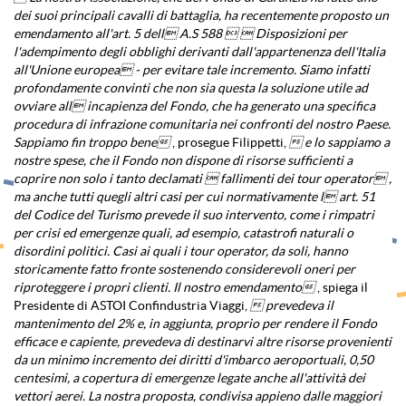
dei suoi principali cavalli di battaglia, ha recentemente proposto un
emendamento all'art. 5 dell A.S 588   Disposizioni per
l'adempimento degli obblighi derivanti dall'appartenenza dell'Italia
all'Unione europea - per evitare tale incremento. Siamo infatti
profondamente convinti che non sia questa la soluzione utile ad
ovviare all incapienza del Fondo, che ha generato una specifica
procedura di infrazione comunitaria nei confronti del nostro Paese.
Sappiamo fin troppo bene
, prosegue Filippetti,
 e lo sappiamo a
nostre spese, che il Fondo non dispone di risorse sufficienti a
coprire non solo i tanto declamati  fallimenti dei tour operator ,
ma anche tutti quegli altri casi per cui normativamente l art. 51
del Codice del Turismo prevede il suo intervento, come i rimpatri
per crisi ed emergenze quali, ad esempio, catastrofi naturali o
disordini politici. Casi ai quali i tour operator, da soli, hanno
storicamente fatto fronte sostenendo considerevoli oneri per
riproteggere i propri clienti. Il nostro emendamento
, spiega il
Presidente di ASTOI Confindustria Viaggi,
 prevedeva il
mantenimento del 2% e, in aggiunta, proprio per rendere il Fondo
efficace e capiente, prevedeva di destinarvi altre risorse provenienti
da un minimo incremento dei diritti d'imbarco aeroportuali, 0,50
centesimi, a copertura di emergenze legate anche all'attività dei
vettori aerei. La nostra proposta, condivisa appieno dalle maggiori