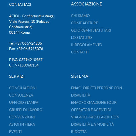
ASSOCIAZIONE
CONTATTACI
CHI SIAMO
ASTOI - Confindustria Viaggi
Viale Pasteur, 10 (Palazzo
COME ADERIRE
Confindustria)
GLI ORGANI STATUTARI
00144 Roma
LO STATUTO
Tel: +39 06 5924206
IL REGOLAMENTO
Fax: +39 06 5915076
CONTATTI
P.IVA: 03794210967
CF: 97153960154
SERVIZI
SISTEMA
CONCILIAZIONI
ENAC - DIRITTI PERSONE CON
CONSULENZA
DISABILITÀ
UFFICIO STAMPA
ENAC FORMAZIONE TOUR
GRUPPI DI LAVORO
OPERATOR E AGENTI DI
CONVENZIONI
VIAGGIO - PASSEGGERI CON
ASTOI IN FIERA
DISABILITÀ E A MOBILITÀ
EVENTI
RIDOTTA