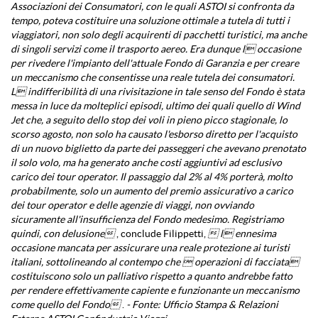
Associazioni dei Consumatori, con le quali ASTOI si confronta da
tempo, poteva costituire una soluzione ottimale a tutela di tutti i
viaggiatori, non solo degli acquirenti di pacchetti turistici, ma anche
di singoli servizi come il trasporto aereo. Era dunque l occasione
per rivedere l'impianto dell'attuale Fondo di Garanzia e per creare
un meccanismo che consentisse una reale tutela dei consumatori.
L indifferibilità di una rivisitazione in tale senso del Fondo è stata
messa in luce da molteplici episodi, ultimo dei quali quello di Wind
Jet che, a seguito dello stop dei voli in pieno picco stagionale, lo
scorso agosto, non solo ha causato l'esborso diretto per l'acquisto
di un nuovo biglietto da parte dei passeggeri che avevano prenotato
il solo volo, ma ha generato anche costi aggiuntivi ad esclusivo
carico dei tour operator. Il passaggio dal 2% al 4% porterà, molto
probabilmente, solo un aumento del premio assicurativo a carico
dei tour operator e delle agenzie di viaggi, non ovviando
sicuramente all'insufficienza del Fondo medesimo. Registriamo
quindi, con delusione
, conclude Filippetti,
 l ennesima
occasione mancata per assicurare una reale protezione ai turisti
italiani, sottolineando al contempo che  operazioni di facciata
costituiscono solo un palliativo rispetto a quanto andrebbe fatto
per rendere effettivamente capiente e funzionante un meccanismo
come quello del Fondo
.
- Fonte: Ufficio Stampa & Relazioni