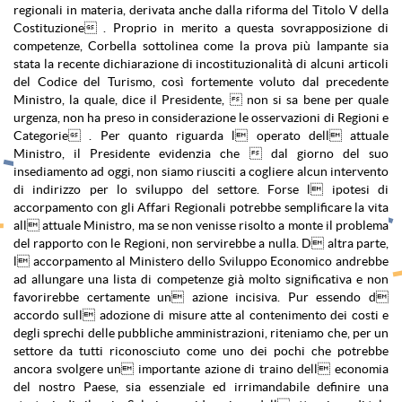
regionali in materia, derivata anche dalla riforma del Titolo V della
Costituzione . Proprio in merito a questa sovrapposizione di
competenze, Corbella sottolinea come la prova più lampante sia
stata la recente dichiarazione di incostituzionalità di alcuni articoli
del Codice del Turismo, così fortemente voluto dal precedente
Ministro, la quale, dice il Presidente,  non si sa bene per quale
urgenza, non ha preso in considerazione le osservazioni di Regioni e
Categorie . Per quanto riguarda l operato dell attuale
Ministro, il Presidente evidenzia che  dal giorno del suo
insediamento ad oggi, non siamo riusciti a cogliere alcun intervento
di indirizzo per lo sviluppo del settore. Forse l ipotesi di
accorpamento con gli Affari Regionali potrebbe semplificare la vita
all attuale Ministro, ma se non venisse risolto a monte il problema
del rapporto con le Regioni, non servirebbe a nulla. D altra parte,
l accorpamento al Ministero dello Sviluppo Economico andrebbe
ad allungare una lista di competenze già molto significativa e non
favorirebbe certamente un azione incisiva. Pur essendo d
accordo sull adozione di misure atte al contenimento dei costi e
degli sprechi delle pubbliche amministrazioni, riteniamo che, per un
settore da tutti riconosciuto come uno dei pochi che potrebbe
ancora svolgere un importante azione di traino dell economia
del nostro Paese, sia essenziale ed irrimandabile definire una