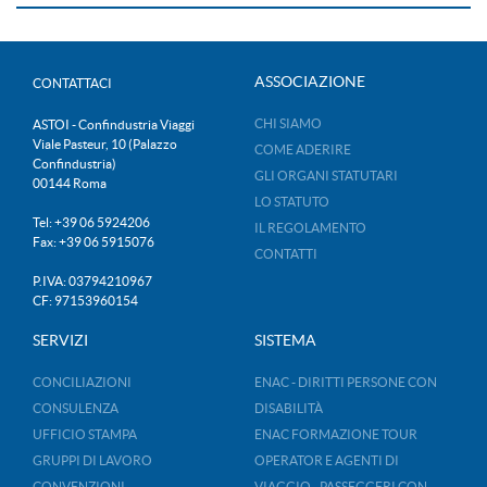
ASSOCIAZIONE
CONTATTACI
CHI SIAMO
ASTOI - Confindustria Viaggi
Viale Pasteur, 10 (Palazzo
COME ADERIRE
Confindustria)
GLI ORGANI STATUTARI
00144 Roma
LO STATUTO
Tel: +39 06 5924206
IL REGOLAMENTO
Fax: +39 06 5915076
CONTATTI
P.IVA: 03794210967
CF: 97153960154
SERVIZI
SISTEMA
CONCILIAZIONI
ENAC - DIRITTI PERSONE CON
CONSULENZA
DISABILITÀ
UFFICIO STAMPA
ENAC FORMAZIONE TOUR
GRUPPI DI LAVORO
OPERATOR E AGENTI DI
CONVENZIONI
VIAGGIO - PASSEGGERI CON