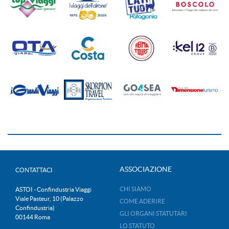
ASSOCIAZIONE
CONTATTACI
CHI SIAMO
ASTOI - Confindustria Viaggi
Viale Pasteur, 10 (Palazzo
COME ADERIRE
Confindustria)
GLI ORGANI STATUTARI
00144 Roma
LO STATUTO