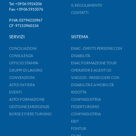
Tel: +39 06 5924206
IL REGOLAMENTO
Fax: +39 06 5915076
CONTATTI
P.IVA: 03794210967
CF: 97153960154
SERVIZI
SISTEMA
CONCILIAZIONI
ENAC - DIRITTI PERSONE CON
CONSULENZA
DISABILITÀ
UFFICIO STAMPA
ENAC FORMAZIONE TOUR
GRUPPI DI LAVORO
OPERATOR E AGENTI DI
CONVENZIONI
VIAGGIO - PASSEGGERI CON
ASTOI IN FIERA
DISABILITÀ E A MOBILITÀ
EVENTI
RIDOTTA
ASTOI FORMAZIONE
CONFINDUSTRIA
GESTIONE EMERGENZE
FEDERTURISMO
BORSE E FIERE TURISMO
CONFINDUSTRIA
EBIT
FONTUR
QUAS