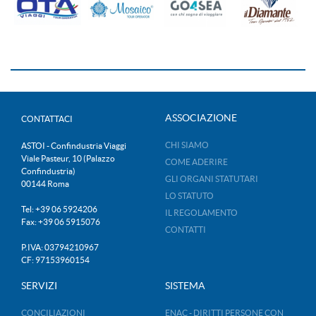
ASSOCIAZIONE
CONTATTACI
CHI SIAMO
ASTOI - Confindustria Viaggi
Viale Pasteur, 10 (Palazzo
COME ADERIRE
Confindustria)
GLI ORGANI STATUTARI
00144 Roma
LO STATUTO
Tel: +39 06 5924206
IL REGOLAMENTO
Fax: +39 06 5915076
CONTATTI
P.IVA: 03794210967
CF: 97153960154
SERVIZI
SISTEMA
CONCILIAZIONI
ENAC - DIRITTI PERSONE CON