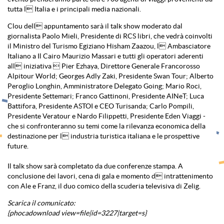
tutta l Italia e i principali media nazionali.
Clou dell appuntamento sarà il talk show moderato dal
giornalista Paolo Mieli, Presidente di RCS libri, che vedrà coinvolti
il Ministro del Turismo Egiziano Hisham Zaazou, l Ambasciatore
Italiano a Il Cairo Maurizio Massari e tutti gli operatori aderenti
all iniziativa  Pier Ezhaya, Direttore Generale Francorosso
Alpitour World; Georges Adly Zaki, Presidente Swan Tour; Alberto
Peroglio Longhin, Amministratore Delegato Going; Mario Roci,
Presidente Settemari; Franco Gattinoni, Presidente AINeT; Luca
Battifora, Presidente ASTOI e CEO Turisanda; Carlo Pompili,
Presidente Veratour e Nardo Filippetti, Presidente Eden Viaggi -
che si confronteranno su temi come la rilevanza economica della
destinazione per l industria turistica italiana e le prospettive
future.
Il talk show sarà completato da due conferenze stampa. A
conclusione dei lavori, cena di gala e momento d intrattenimento
con Ale e Franz, il duo comico della scuderia televisiva di Zelig.
Scarica il comunicato:
{phocadownload view=file|id=3227|target=s}