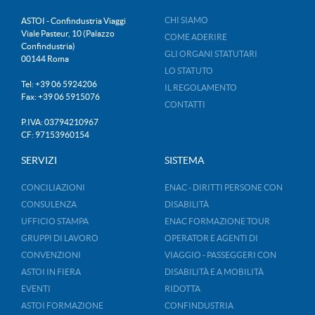
CHI SIAMO
ASTOI - Confindustria Viaggi
Viale Pasteur, 10 (Palazzo
COME ADERIRE
Confindustria)
GLI ORGANI STATUTARI
00144 Roma
LO STATUTO
Tel: +39 06 5924206
IL REGOLAMENTO
Fax: +39 06 5915076
CONTATTI
P.IVA: 03794210967
CF: 97153960154
SERVIZI
SISTEMA
CONCILIAZIONI
ENAC - DIRITTI PERSONE CON
CONSULENZA
DISABILITÀ
UFFICIO STAMPA
ENAC FORMAZIONE TOUR
GRUPPI DI LAVORO
OPERATOR E AGENTI DI
CONVENZIONI
VIAGGIO - PASSEGGERI CON
ASTOI IN FIERA
DISABILITÀ E A MOBILITÀ
EVENTI
RIDOTTA
ASTOI FORMAZIONE
CONFINDUSTRIA