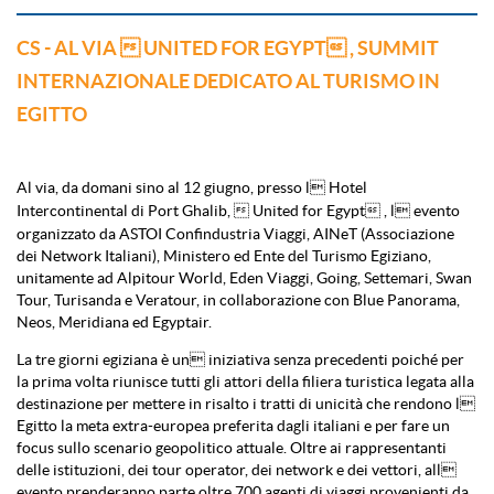
CS - AL VIA  UNITED FOR EGYPT , SUMMIT
INTERNAZIONALE DEDICATO AL TURISMO IN
EGITTO
Al via, da domani sino al 12 giugno, presso l Hotel
Intercontinental
di Port Ghalib,  United for Egypt , l evento
organizzato da ASTOI Confindustria Viaggi, AINeT (Associazione
dei Network Italiani), Ministero ed Ente del Turismo Egiziano,
unitamente ad Alpitour World, Eden Viaggi, Going, Settemari, Swan
Tour, Turisanda e Veratour, in collaborazione con Blue Panorama,
Neos, Meridiana ed Egyptair.
La tre giorni egiziana è un iniziativa senza precedenti poiché per
la prima volta riunisce tutti gli attori della filiera turistica legata alla
destinazione per mettere in risalto i tratti di unicità che rendono l
Egitto la meta extra-europea preferita dagli italiani e per fare un
focus sullo scenario geopolitico attuale. Oltre ai rappresentanti
delle istituzioni, dei tour operator, dei network e dei vettori, all
evento prenderanno parte oltre 700 agenti di viaggi provenienti da