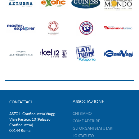
ASSOCIAZIONE
CONTATTACI
CHI SIAMO
ASTOI - Confindustria Viaggi
Viale Pasteur, 10 (Palazzo
COME ADERIRE
Confindustria)
GLI ORGANI STATUTARI
00144 Roma
LO STATUTO