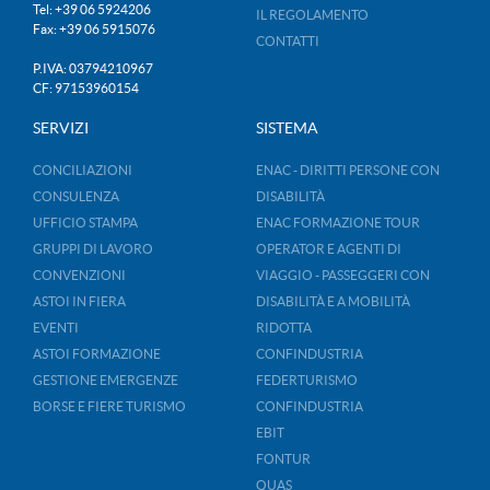
Tel: +39 06 5924206
IL REGOLAMENTO
Fax: +39 06 5915076
CONTATTI
P.IVA: 03794210967
CF: 97153960154
SERVIZI
SISTEMA
CONCILIAZIONI
ENAC - DIRITTI PERSONE CON
CONSULENZA
DISABILITÀ
UFFICIO STAMPA
ENAC FORMAZIONE TOUR
GRUPPI DI LAVORO
OPERATOR E AGENTI DI
CONVENZIONI
VIAGGIO - PASSEGGERI CON
ASTOI IN FIERA
DISABILITÀ E A MOBILITÀ
EVENTI
RIDOTTA
ASTOI FORMAZIONE
CONFINDUSTRIA
GESTIONE EMERGENZE
FEDERTURISMO
BORSE E FIERE TURISMO
CONFINDUSTRIA
EBIT
FONTUR
QUAS