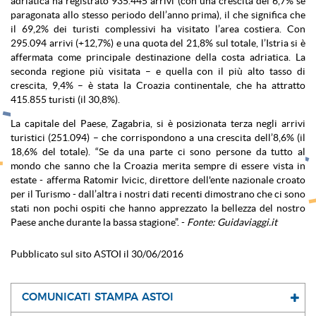
adriatica ha registrato 935.445 arrivi (con una crescita del 6,7% se
paragonata allo stesso periodo dell’anno prima), il che significa che
il 69,2% dei turisti complessivi ha visitato l’area costiera. Con
295.094 arrivi (+12,7%) e una quota del 21,8% sul totale, l’Istria si è
affermata come principale destinazione della costa adriatica. La
seconda regione più visitata – e quella con il più alto tasso di
crescita, 9,4% – è stata la Croazia continentale, che ha attratto
415.855 turisti (il 30,8%).
La capitale del Paese, Zagabria, si è posizionata terza negli arrivi
turistici (251.094) – che corrispondono a una crescita dell’8,6% (il
18,6% del totale). “Se da una parte ci sono persone da tutto al
mondo che sanno che la Croazia merita sempre di essere vista in
estate - afferma Ratomir Ivicic, direttore dell'ente nazionale croato
per il Turismo - dall’altra i nostri dati recenti dimostrano che ci sono
stati non pochi ospiti che hanno apprezzato la bellezza del nostro
Paese anche durante la bassa stagione”. -
Fonte: Guidaviaggi.it
Pubblicato sul sito ASTOI il 30/06/2016
COMUNICATI STAMPA ASTOI