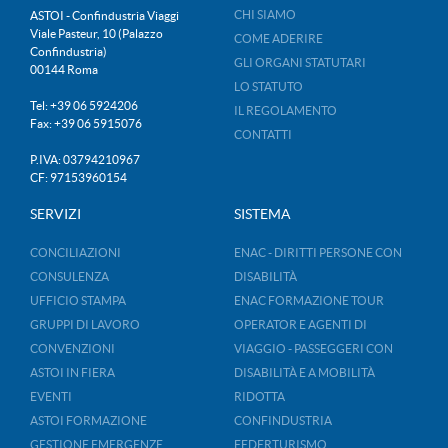
CHI SIAMO
ASTOI - Confindustria Viaggi
Viale Pasteur, 10 (Palazzo
COME ADERIRE
Confindustria)
GLI ORGANI STATUTARI
00144 Roma
LO STATUTO
Tel: +39 06 5924206
IL REGOLAMENTO
Fax: +39 06 5915076
CONTATTI
P.IVA: 03794210967
CF: 97153960154
SERVIZI
SISTEMA
CONCILIAZIONI
ENAC - DIRITTI PERSONE CON
CONSULENZA
DISABILITÀ
UFFICIO STAMPA
ENAC FORMAZIONE TOUR
GRUPPI DI LAVORO
OPERATOR E AGENTI DI
CONVENZIONI
VIAGGIO - PASSEGGERI CON
ASTOI IN FIERA
DISABILITÀ E A MOBILITÀ
EVENTI
RIDOTTA
ASTOI FORMAZIONE
CONFINDUSTRIA
GESTIONE EMERGENZE
FEDERTURISMO