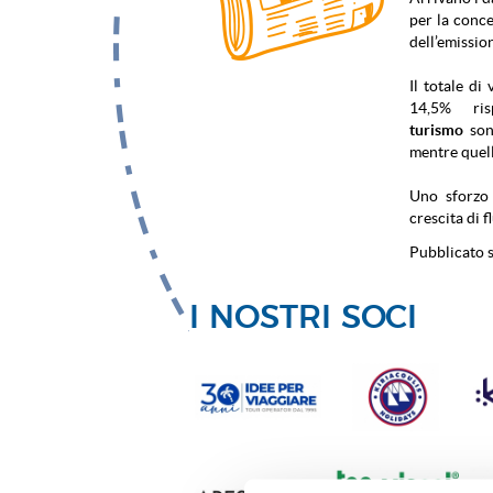
per la conc
dell’emission
Il totale di
14,5% risp
turismo
son
mentre quel
Uno sforzo 
crescita di f
Pubblicato s
I NOSTRI SOCI