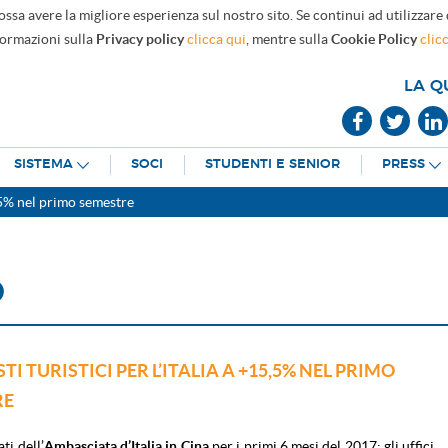
ossa avere la migliore esperienza sul nostro sito. Se continui ad utilizzare
formazioni sulla
Privacy policy
clicca qui
, mentre sulla
Cookie Policy
clic
LA Q
SISTEMA
SOCI
STUDENTI E SENIOR
PRESS
15,5% nel primo semestre
O
STI TURISTICI PER L’ITALIA A +15,5% NEL PRIMO
RE
ti dell’
Ambasciata d’Italia in Cina
per i primi 6 mesi del 2017: gli uffici