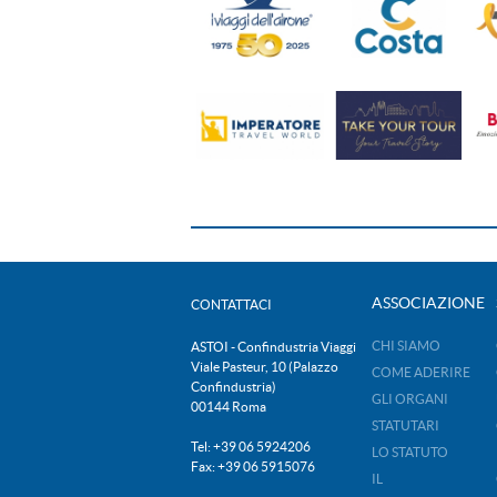
ASSOCIAZIONE
CONTATTACI
CHI SIAMO
ASTOI - Confindustria Viaggi
Viale Pasteur, 10 (Palazzo
COME ADERIRE
Confindustria)
GLI ORGANI
00144 Roma
STATUTARI
Tel: +39 06 5924206
LO STATUTO
Fax: +39 06 5915076
IL