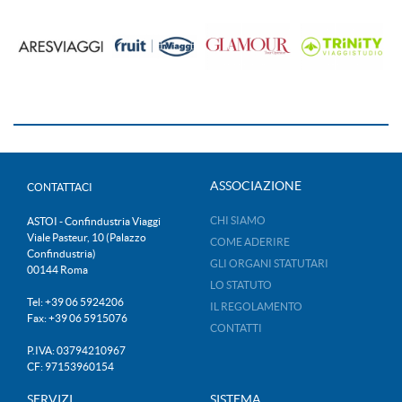
ASSOCIAZIONE
CONTATTACI
CHI SIAMO
ASTOI - Confindustria Viaggi
Viale Pasteur, 10 (Palazzo
COME ADERIRE
Confindustria)
GLI ORGANI STATUTARI
00144 Roma
LO STATUTO
Tel: +39 06 5924206
IL REGOLAMENTO
Fax: +39 06 5915076
CONTATTI
P.IVA: 03794210967
CF: 97153960154
SERVIZI
SISTEMA