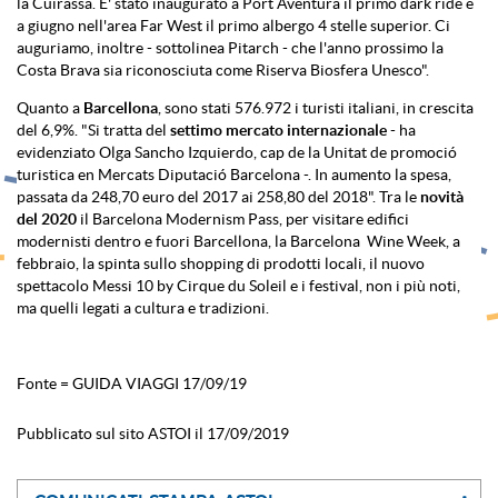
la Cuirassa. E' stato inaugurato a Port Aventura il primo dark ride e
a giugno nell'area Far West il primo albergo 4 stelle superior. Ci
auguriamo, inoltre - sottolinea Pitarch - che l'anno prossimo la
Costa Brava sia riconosciuta come Riserva Biosfera Unesco".
Quanto a
Barcellona
, sono stati 576.972 i turisti italiani, in crescita
del 6,9%. "Si tratta del
settimo mercato internazionale
- ha
evidenziato Olga Sancho Izquierdo, cap de la Unitat de promoció
turistica en Mercats Diputació Barcelona -. In aumento la spesa,
passata da 248,70 euro del 2017 ai 258,80 del 2018". Tra le
novità
del 2020
il Barcelona Modernism Pass, per visitare edifici
modernisti dentro e fuori Barcellona, la Barcelona Wine Week, a
febbraio, la spinta sullo shopping di prodotti locali, il nuovo
spettacolo Messi 10 by Cirque du Soleil e i festival, non i più noti,
ma quelli legati a cultura e tradizioni.
Fonte = GUIDA VIAGGI 17/09/19
Pubblicato sul sito ASTOI il 17/09/2019