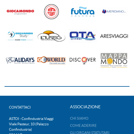
ASSOCIAZIONE
CONTATTACI
CHI SIAMO
ASTOI - Confindustria Viaggi
Viale Pasteur, 10 (Palazzo
COME ADERIRE
Confindustria)
GLI ORGANI STATUTARI