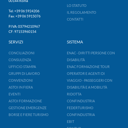
00144 Roma
LO STATUTO
Tel: +39 06 5924206
IL REGOLAMENTO
Fax: +39 06 5915076
CONTATTI
P.IVA: 03794210967
CF: 97153960154
SERVIZI
SISTEMA
CONCILIAZIONI
ENAC - DIRITTI PERSONE CON
CONSULENZA
DISABILITÀ
UFFICIO STAMPA
ENAC FORMAZIONE TOUR
GRUPPI DI LAVORO
OPERATOR E AGENTI DI
CONVENZIONI
VIAGGIO - PASSEGGERI CON
ASTOI IN FIERA
DISABILITÀ E A MOBILITÀ
EVENTI
RIDOTTA
ASTOI FORMAZIONE
CONFINDUSTRIA
GESTIONE EMERGENZE
FEDERTURISMO
BORSE E FIERE TURISMO
CONFINDUSTRIA
EBIT