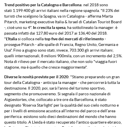
Trend positivo per la Catalogna e Barcellona
: nel 2018 sono
stati
1.199.400 gli arrivi italiani nella regione spagnola. "Il 23% dei
turisti che scelgono la Spagna, va in Catalogna - afferma Marta
Pitarch, marketing executive Italia & Israel di Catalan Tourist Board
-, cioè uno su 4".
In crescita la spesa
, ha sottolineato la manager: è
passata infatti dai 127,80 euro del 2017 ai 136,40 del 2018.
"
L'Italia
si colloca nella
top five dei mercati di riferimento
-
prosegue Pitarch - alle spalle di Francia, Regno Unito, Germania e
Usa". Fino a giugno sono stati, invece, 703.300 gli arrivi italiani;
quelli internazionali, 8 milioni 900mila, con un incremento del 2,5%.
Nota di rilievo per il mercato italiano, che non solo "viaggia fuori
stagione, ma è quello che cresce maggiormente".
Diverse le novità previste per il 2020
: "Stiamo preparando un gran
tour della Catalogna - anticipa la manager - che percorrerà tutta la
destinazione. Il 2020, poi, sarà l'anno del turismo sportivo,
segmento che promuoveremo. Si segnala il parco nazionale di
Aigüestortes, che, collocato a tre ore da Barcellona, è stato
designato 'Riserva Starlight' per la qualità del suo cielo notturno e
per i livelli di emissione acustica all’interno del parco e dell’area
periferica: esistono solo dieci destinazioni del mondo che hanno
questo titolo. A Lleida è stato recuperato l'antico quartiere ebraico,