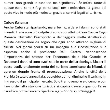
numeri non grandi in assoluto ma significativi. Se infatti tante di
queste isole sono rifugi paradisiaci per i miliardari, la gente del
posto vive in modo più modesto, grazie ai servizi legati al turismo.
Cuba e Bahamas
Anche
Cuba
sta ripartendo, ma a ben guardare i danni sono stati
ingenti. Tra le zone più colpite ci sono soprattutto
Cayo Coco e Cayo
Romero
: distrutto l’aeroporto e danneggiate molte strutture di
queste destinazioni da sogno che ogni anno attirano migliaia di
turisti. Nei giorni scorsi su un impegno alla ricostruzione si è
espresso anche il presidente Raúl Castro, riconoscendo
l’importanza del settore per l’economia della Isla Grande.
A
Bahamas i danni si sono avuti solo in parte dell’arcipelago. Ma per il
paese tradizionalmente meta del turismo americano da Miami, si
apre un doppio fronte di preoccupazione.
Anche la città della
Florida è stata danneggiata: potrebbe quindi diminuire il turismo in
ingresso dal principale mercato. Solo tra novembre e dicembre con
l’avvio dell’alta stagione turistica si capirà davvero quando l’area
caraibica potrà davvero ripartire.
a.g
.
– Fonte: Guidaviaggi.it