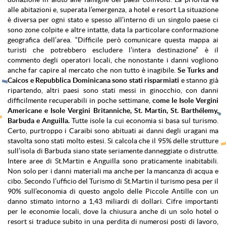
alle abitazioni e, superata l’emergenza, a hotel e resort La situazione
è diversa per ogni stato e spesso all’interno di un singolo paese ci
sono zone colpite e altre intatte, data la particolare conformazione
geografica dell’area. “Difficile però comunicare questa mappa ai
turisti che potrebbero escludere l’intera destinazione” è il
commento degli operatori locali, che nonostante i danni vogliono
anche far capire al mercato che non tutto è inagibile.
Se Turks and
Caicos e Repubblica Dominicana sono stati risparmiati
e stanno già
ripartendo, altri paesi sono stati messi in ginocchio, con danni
difficilmente recuperabili in poche settimane,
come le Isole Vergini
Americane e Isole Vergini Britanniche, St. Martin, St. Barthélemy,
Barbuda e Anguilla.
Tutte isole la cui economia si basa sul turismo.
Certo, purtroppo i Caraibi sono abituati ai danni degli uragani ma
stavolta sono stati molto estesi. Si calcola che il 95% delle strutture
sull’isola di Barbuda siano state seriamente danneggiate o distrutte.
Intere aree di St.Martin e Anguilla sono praticamente inabitabili.
Non solo per i danni materiali ma anche per la mancanza di acqua e
cibo. Secondo l’ufficio del Turismo di St.Martin il turismo pesa per il
90% sull’economia di questo angolo delle Piccole Antille con un
danno stimato intorno a 1,43 miliardi di dollari. Cifre importanti
per le economie locali, dove la chiusura anche di un solo hotel o
resort si traduce subito in una perdita di numerosi posti di lavoro,