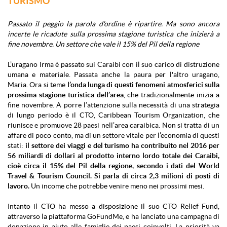
TURISMO
Passato il peggio la parola d'ordine è ripartire. Ma sono ancora
incerte le ricadute sulla prossima stagione turistica che inizierà a
fine novembre. Un settore che vale il 15% del Pil della regione
L’uragano Irma è passato sui Caraibi con il suo carico di distruzione
umana e materiale. Passata anche la paura per l'altro uragano,
Maria. Ora si teme
l’onda lunga di questi fenomeni atmosferici sulla
prossima stagione turistica dell’area
, che tradizionalmente inizia a
fine novembre. A porre l’attenzione sulla necessità di una strategia
di lungo periodo è il CTO, Caribbean Tourism Organization, che
riunisce e promuove 28 paesi nell’area caraibica. Non si tratta di un
affare di poco conto, ma di un settore vitale per l’economia di questi
stati:
il settore dei viaggi e del turismo ha contribuito nel 2016 per
56 miliardi di dollari al prodotto interno lordo totale dei Caraibi,
cioè circa il 15% del Pil della regione, secondo i dati del World
Travel & Tourism Council.
Si parla di circa 2,3 milioni di posti di
lavoro.
Un income che potrebbe venire meno nei prossimi mesi.
Intanto il CTO ha messo a disposizione il suo CTO Relief Fund,
attraverso la piattaforma GoFundMe, e ha lanciato una campagna di
donazione in aiuto alle famiglie dei paesi coinvolti. La priorità va