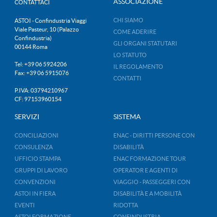
ASSOCIAZIONE
CONTATTACI
CHI SIAMO
ASTOI - Confindustria Viaggi
Viale Pasteur, 10 (Palazzo
COME ADERIRE
Confindustria)
GLI ORGANI STATUTARI
00144 Roma
LO STATUTO
Tel: +39 06 5924206
IL REGOLAMENTO
Fax: +39 06 5915076
CONTATTI
P.IVA: 03794210967
CF: 97153960154
SERVIZI
SISTEMA
CONCILIAZIONI
ENAC - DIRITTI PERSONE CON
CONSULENZA
DISABILITÀ
UFFICIO STAMPA
ENAC FORMAZIONE TOUR
GRUPPI DI LAVORO
OPERATOR E AGENTI DI
CONVENZIONI
VIAGGIO - PASSEGGERI CON
ASTOI IN FIERA
DISABILITÀ E A MOBILITÀ
EVENTI
RIDOTTA
ASTOI FORMAZIONE
CONFINDUSTRIA