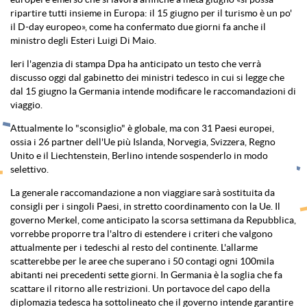
ripartire tutti insieme in Europa: il 15 giugno per il
turismo
è un po'
il D-day europeo», come ha confermato due giorni fa anche il
ministro degli Esteri Luigi Di Maio.
Ieri l'agenzia di stampa Dpa ha anticipato un testo che verrà
discusso oggi dal gabinetto dei ministri tedesco in cui si legge che
dal 15 giugno la Germania intende modificare le raccomandazioni di
viaggio.
Attualmente lo "sconsiglio" è globale, ma con 31 Paesi europei,
ossia i 26 partner dell'Ue più Islanda, Norvegia, Svizzera, Regno
Unito e il Liechtenstein, Berlino intende sospenderlo in modo
selettivo.
La generale raccomandazione a non viaggiare sarà sostituita da
consigli per i singoli Paesi, in stretto coordinamento con la Ue. Il
governo Merkel, come anticipato la scorsa settimana da Repubblica,
vorrebbe proporre tra l'altro di estendere i criteri che valgono
attualmente per i tedeschi al resto del continente. L'allarme
scatterebbe per le aree che superano i 50 contagi ogni 100mila
abitanti nei precedenti sette giorni. In Germania è la soglia che fa
scattare il ritorno alle restrizioni. Un portavoce del capo della
diplomazia tedesca ha sottolineato che il governo intende garantire