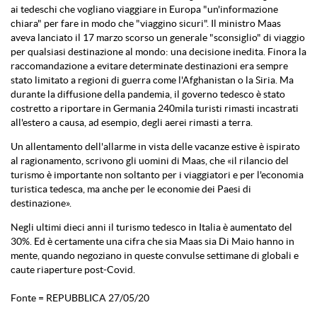
ai tedeschi che vogliano viaggiare in Europa "un'informazione
chiara" per fare in modo che "viaggino sicuri". Il ministro Maas
aveva lanciato il 17 marzo scorso un generale "sconsiglio" di viaggio
per qualsiasi destinazione al mondo: una decisione inedita. Finora la
raccomandazione a evitare determinate destinazioni era sempre
stato limitato a regioni di guerra come l'Afghanistan o la Siria. Ma
durante la diffusione della pandemia, il governo tedesco è stato
costretto a riportare in Germania 240mila
turisti
rimasti incastrati
all'estero a causa, ad esempio, degli aerei rimasti a terra.
Un allentamento dell'allarme in vista delle vacanze estive è ispirato
al ragionamento, scrivono gli uomini di Maas, che «il rilancio del
turismo
è importante non soltanto per i viaggiatori e per l'economia
turistica tedesca, ma anche per le economie dei Paesi di
destinazione».
Negli ultimi dieci anni il
turismo
tedesco in Italia è aumentato del
30%. Ed è certamente una cifra che sia Maas sia Di Maio hanno in
mente, quando negoziano in queste convulse settimane di globali e
caute riaperture post-Covid.
Fonte = REPUBBLICA 27/05/20