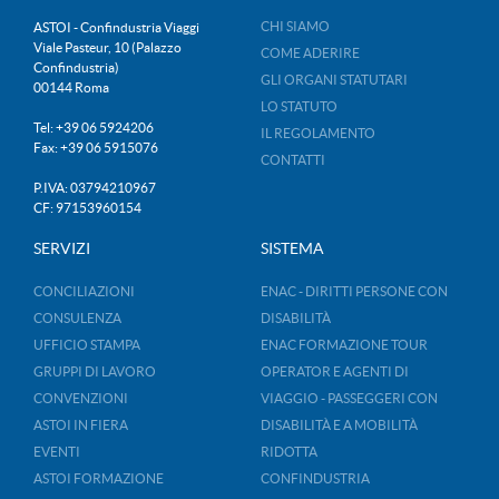
CHI SIAMO
ASTOI - Confindustria Viaggi
Viale Pasteur, 10 (Palazzo
COME ADERIRE
Confindustria)
GLI ORGANI STATUTARI
00144 Roma
LO STATUTO
Tel: +39 06 5924206
IL REGOLAMENTO
Fax: +39 06 5915076
CONTATTI
P.IVA: 03794210967
CF: 97153960154
SERVIZI
SISTEMA
CONCILIAZIONI
ENAC - DIRITTI PERSONE CON
CONSULENZA
DISABILITÀ
UFFICIO STAMPA
ENAC FORMAZIONE TOUR
GRUPPI DI LAVORO
OPERATOR E AGENTI DI
CONVENZIONI
VIAGGIO - PASSEGGERI CON
ASTOI IN FIERA
DISABILITÀ E A MOBILITÀ
EVENTI
RIDOTTA
ASTOI FORMAZIONE
CONFINDUSTRIA