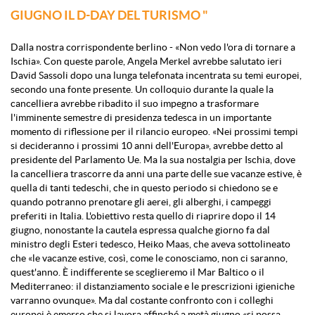
GIUGNO IL D-DAY DEL TURISMO "
Dalla nostra corrispondente berlino - «Non vedo l'ora di tornare a
Ischia». Con queste parole, Angela Merkel avrebbe salutato ieri
David Sassoli dopo una lunga telefonata incentrata su temi europei,
secondo una fonte presente. Un colloquio durante la quale la
cancelliera avrebbe ribadito il suo impegno a trasformare
l'imminente semestre di presidenza tedesca in un importante
momento di riflessione per il rilancio europeo. «Nei prossimi tempi
si decideranno i prossimi 10 anni dell'Europa», avrebbe detto al
presidente del Parlamento Ue. Ma la sua nostalgia per Ischia, dove
la cancelliera trascorre da anni una parte delle sue vacanze estive, è
quella di tanti tedeschi, che in questo periodo si chiedono se e
quando potranno prenotare gli aerei, gli alberghi, i campeggi
preferiti in Italia. L'obiettivo resta quello di riaprire dopo il 14
giugno, nonostante la cautela espressa qualche giorno fa dal
ministro degli Esteri tedesco, Heiko Maas, che aveva sottolineato
che «le vacanze estive, così, come le conosciamo, non ci saranno,
quest'anno. È indifferente se sceglieremo il Mar Baltico o il
Mediterraneo: il distanziamento sociale e le prescrizioni igieniche
varranno ovunque». Ma dal costante confronto con i colleghi
europei è emerso che si lavora affinché a metà giugno «si possa