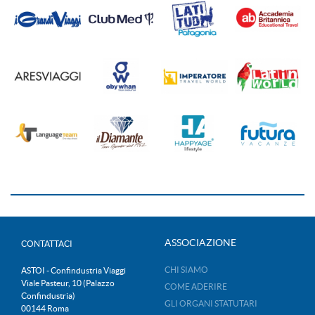
ASSOCIAZIONE
CONTATTACI
CHI SIAMO
ASTOI - Confindustria Viaggi
Viale Pasteur, 10 (Palazzo
COME ADERIRE
Confindustria)
GLI ORGANI STATUTARI
00144 Roma