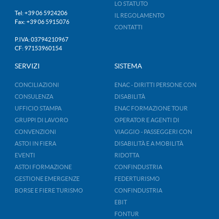
LO STATUTO
Tel: +39 06 5924206
IL REGOLAMENTO
Fax: +39 06 5915076
CONTATTI
P.IVA: 03794210967
CF: 97153960154
SERVIZI
SISTEMA
CONCILIAZIONI
ENAC - DIRITTI PERSONE CON
CONSULENZA
DISABILITÀ
UFFICIO STAMPA
ENAC FORMAZIONE TOUR
GRUPPI DI LAVORO
OPERATOR E AGENTI DI
CONVENZIONI
VIAGGIO - PASSEGGERI CON
ASTOI IN FIERA
DISABILITÀ E A MOBILITÀ
EVENTI
RIDOTTA
ASTOI FORMAZIONE
CONFINDUSTRIA
GESTIONE EMERGENZE
FEDERTURISMO
BORSE E FIERE TURISMO
CONFINDUSTRIA
EBIT
FONTUR