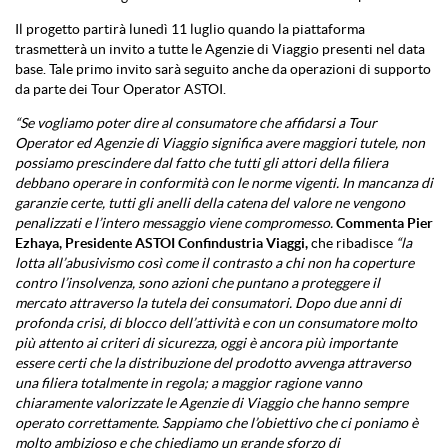
Il progetto partirà lunedì 11 luglio quando la piattaforma
trasmetterà un invito a tutte le Agenzie di Viaggio presenti nel data
base. Tale primo invito sarà seguito anche da operazioni di supporto
da parte dei Tour Operator ASTOI.
“Se vogliamo poter dire al consumatore che affidarsi a Tour
Operator ed Agenzie di Viaggio significa avere maggiori tutele, non
possiamo prescindere dal fatto che tutti gli attori della filiera
debbano operare in conformità con le norme vigenti. In mancanza di
garanzie certe, tutti gli anelli della catena del valore ne vengono
penalizzati e l’intero messaggio viene compromesso.
Commenta Pier
Ezhaya, Presidente ASTOI Confindustria Viaggi
,
che ribadisce
“la
lotta all’abusivismo così come il contrasto a chi non ha coperture
contro l’insolvenza, sono azioni che puntano a proteggere il
mercato attraverso la tutela dei consumatori. Dopo due anni di
profonda crisi, di blocco dell’attività e con un consumatore molto
più attento ai criteri di sicurezza,
oggi
è ancora più importante
essere certi che la distribuzione del prodotto avvenga attraverso
una filiera totalmente in regola; a maggior ragione vanno
chiaramente valorizzate le Agenzie di Viaggio che hanno sempre
operato correttamente. Sappiamo che l’obiettivo che ci poniamo è
molto ambizioso e che chiediamo un grande sforzo di