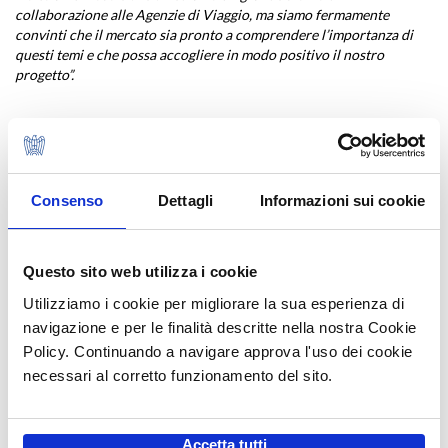
collaborazione alle Agenzie di Viaggio, ma siamo fermamente
convinti che il mercato sia pronto a comprendere l’importanza di
questi temi e che possa accogliere in modo positivo il nostro
progetto”.
Pubblicato sul sito ASTOI il 08/07/2022
Consenso
Dettagli
Informazioni sui cookie
COMUNICATI STAMPA ASTOI
NEWS TURISMO
Questo sito web utilizza i cookie
NEWS ASTOI
Utilizziamo i cookie per migliorare la sua esperienza di
MANIFESTO PER IL TURISMO ITALIANO
navigazione e per le finalità descritte nella nostra Cookie
Policy. Continuando a navigare approva l'uso dei cookie
NEWS AUDIO VIDEO ASTOI
necessari al corretto funzionamento del sito.
Accetta tutti