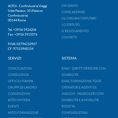
CHI SIAMO
ASTOI - Confindustria Viaggi
Viale Pasteur, 10 (Palazzo
COME ADERIRE
Confindustria)
GLI ORGANI STATUTARI
00144 Roma
LO STATUTO
Tel: +39 06 5924206
IL REGOLAMENTO
Fax: +39 06 5915076
CONTATTI
P.IVA: 03794210967
CF: 97153960154
SERVIZI
SISTEMA
CONCILIAZIONI
ENAC - DIRITTI PERSONE CON
CONSULENZA
DISABILITÀ
UFFICIO STAMPA
ENAC FORMAZIONE TOUR
GRUPPI DI LAVORO
OPERATOR E AGENTI DI
CONVENZIONI
VIAGGIO - PASSEGGERI CON
ASTOI IN FIERA
DISABILITÀ E A MOBILITÀ
EVENTI
RIDOTTA
ASTOI FORMAZIONE
CONFINDUSTRIA