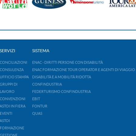
SERVIZI
SISTEMA
CONCILIAZIONI
ENAC - DIRITTI PERSONE CON DISABILITÀ
CONSULENZA
ENAC FORMAZIONE TOUR OPERATOR E AGENTI DI VIAGGIO 
UFFICIO STAMPA
DISABILITÀ E A MOBILITÀ RIDOTTA
GRUPPI DI
CONFINDUSTRIA
LAVORO
FEDERTURISMO CONFINDUSTRIA
CONVENZIONI
EBIT
ASTOI IN FIERA
FONTUR
EVENTI
QUAS
ASTOI
FORMAZIONE
GESTIONE