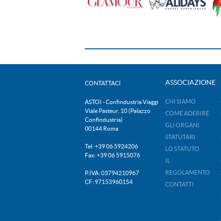
ASSOCIAZIONE
CONTATTACI
CHI SIAMO
ASTOI - Confindustria Viaggi
Viale Pasteur, 10 (Palazzo
COME ADERIRE
Confindustria)
GLI ORGANI
00144 Roma
STATUTARI
Tel: +39 06 5924206
LO STATUTO
Fax: +39 06 5915076
IL
REGOLAMENTO
P.IVA: 03794210967
CF: 97153960154
CONTATTI