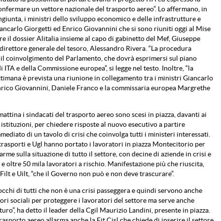
onfermare un vettore nazionale del trasporto aereo”. Lo affermano, in
giunta, i ministri dello sviluppo economico e delle infrastrutture e
iancarlo Giorgetti ed Enrico Giovannini che si sono riuniti oggi al Mise
re il dossier Alitalia insieme al capo di gabinetto del Mef, Giuseppe
 direttore generale del tesoro, Alessandro Rivera. “La procedura
l coinvolgimento del Parlamento, che dovrà esprimersi sul piano
i ITA e della Commissione europea”, si legge nel testo. Inoltre, “la
timana è prevista una riunione in collegamento tra i ministri Giancarlo
Enrico Giovannini, Daniele Franco e la commissaria europea Margrethe
mattina i sindacati del trasporto aereo sono scesi in piazza, davanti ai
 istituzioni, per chiedere risposte al nuovo esecutivo a partire
mediato di un tavolo di crisi che coinvolga tutti i ministeri interessati.
iltrasporti e Ugl hanno portato i lavoratori in piazza Montecitorio per
larme sulla situazione di tutto il settore, con decine di aziende in crisi e
 e oltre 50 mila lavoratori a rischio. Manifestazione più che riuscita,
ilt e Uilt, “che il Governo non può e non deve trascurare”.
i occhi di tutti che non è una crisi passeggera e quindi servono anche
ri sociali per proteggere i lavoratori del settore ma serve anche
turo”, ha detto il leader della Cgil Maurizio Landini, presente in piazza.
trasporto aereo allarma anche la Fit Cisl che chiede di inserire il settore