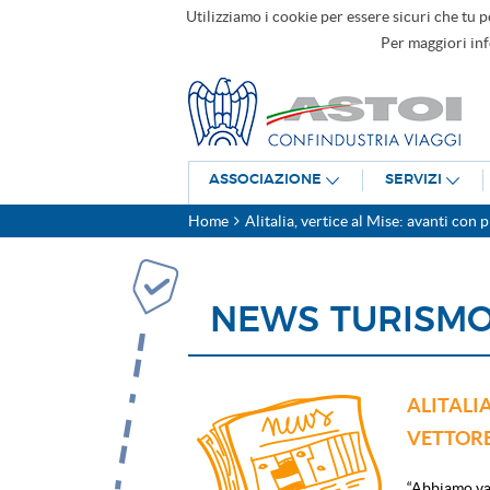
Utilizziamo i cookie per essere sicuri che tu p
Per maggiori in
ASSOCIAZIONE
SERVIZI
Home
Alitalia, vertice al Mise: avanti con
NEWS TURISM
ALITALI
VETTORE
“Abbiamo val