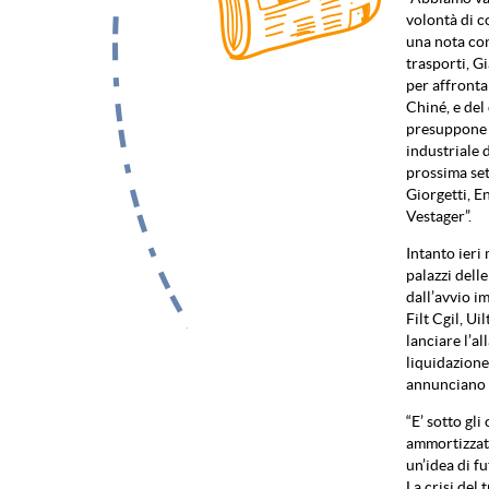
volontà di c
una nota con
trasporti, G
per affronta
Chiné, e del
presuppone i
industriale d
prossima set
Giorgetti, 
Vestager”.
Intanto ieri 
palazzi delle
dall’avvio im
Filt Cgil, U
lanciare l’al
liquidazione
annunciano F
“E’ sotto gl
ammortizzato
un’idea di fu
La crisi del 