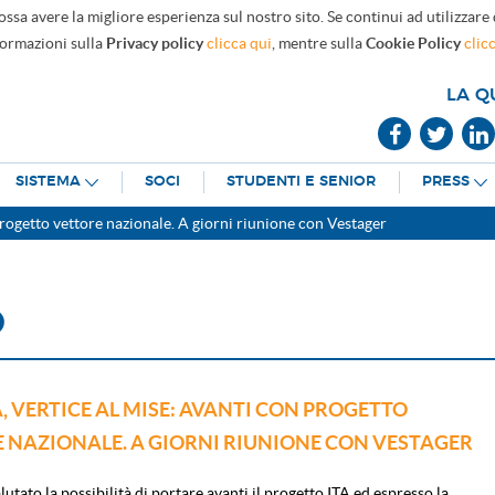
ossa avere la migliore esperienza sul nostro sito. Se continui ad utilizzare
formazioni sulla
Privacy policy
clicca qui
, mentre sulla
Cookie Policy
clic
LA Q
SISTEMA
SOCI
STUDENTI E SENIOR
PRESS
 progetto vettore nazionale. A giorni riunione con Vestager
O
A, VERTICE AL MISE: AVANTI CON PROGETTO
 NAZIONALE. A GIORNI RIUNIONE CON VESTAGER
utato la possibilità di portare avanti il progetto ITA ed espresso la