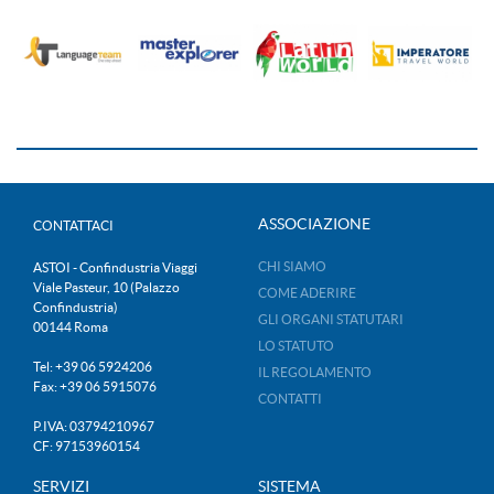
ASSOCIAZIONE
CONTATTACI
CHI SIAMO
ASTOI - Confindustria Viaggi
Viale Pasteur, 10 (Palazzo
COME ADERIRE
Confindustria)
GLI ORGANI STATUTARI
00144 Roma
LO STATUTO
Tel: +39 06 5924206
IL REGOLAMENTO
Fax: +39 06 5915076
CONTATTI
P.IVA: 03794210967
CF: 97153960154
SERVIZI
SISTEMA