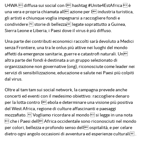
U4WA  diffusa sui social con l hashtag #Unite4EstAfrica  è
una vera e propria chiamata all azione per l industria turistica,
gli artisti e chiunque voglia impegnarsi a raccogliere fondi e
condividere  storie di bellezza legate soprattutto a Guinea,
Sierra Leone e Liberia, i Paesi dove il virus è più diffuso.
Una parte dei contributi economici raccolti sarà devoluto a Medici
senza Frontiere, una tra le onlus più attive nei luoghi del mondo
affetti da emergenze sanitarie, guerre e catastrofi naturali. Un
altra parte dei fondi è destinata a un gruppo selezionato di
organizzazione non governative (ong), riconosciute come leader nei
servizi di sensibilizzazione, educazione e salute nei Paesi più colpiti
dal virus.
Oltre al tam tam sui social network, la campagna prevede anche
concerti ed eventi con il medesimo obiettivo: raccogliere denaro
per la lotta contro l ebola e determinare una visione più positiva
del West Africa, regione di culture affascinanti e paesaggi
mozzafiato.  Vogliamo ricordare al mondo  si legge in una nota
 che i Paesi dell Africa occidentale sono riconosciuti nel mondo
per colori, bellezza e profondo senso dell ospitalità, e per celare
dietro ogni angolo occasioni di avventura ed esperienze culturali .