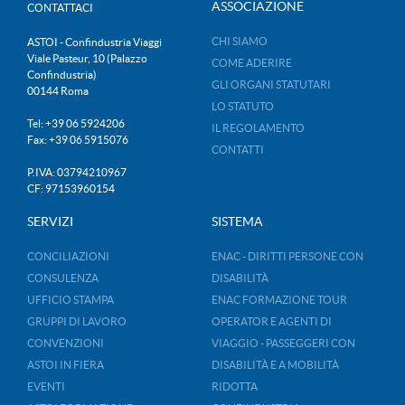
ASSOCIAZIONE
CONTATTACI
CHI SIAMO
ASTOI - Confindustria Viaggi
Viale Pasteur, 10 (Palazzo
COME ADERIRE
Confindustria)
GLI ORGANI STATUTARI
00144 Roma
LO STATUTO
Tel: +39 06 5924206
IL REGOLAMENTO
Fax: +39 06 5915076
CONTATTI
P.IVA: 03794210967
CF: 97153960154
SERVIZI
SISTEMA
CONCILIAZIONI
ENAC - DIRITTI PERSONE CON
CONSULENZA
DISABILITÀ
UFFICIO STAMPA
ENAC FORMAZIONE TOUR
GRUPPI DI LAVORO
OPERATOR E AGENTI DI
CONVENZIONI
VIAGGIO - PASSEGGERI CON
ASTOI IN FIERA
DISABILITÀ E A MOBILITÀ
EVENTI
RIDOTTA