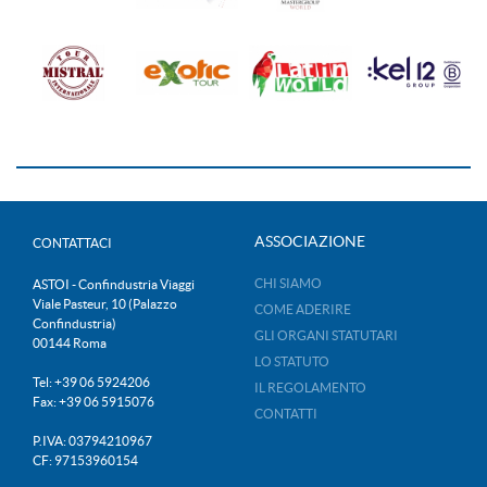
ASSOCIAZIONE
CONTATTACI
CHI SIAMO
ASTOI - Confindustria Viaggi
Viale Pasteur, 10 (Palazzo
COME ADERIRE
Confindustria)
GLI ORGANI STATUTARI
00144 Roma
LO STATUTO
Tel: +39 06 5924206
IL REGOLAMENTO
Fax: +39 06 5915076
CONTATTI
P.IVA: 03794210967
CF: 97153960154