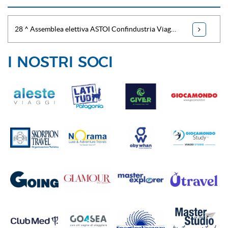
28 ^ Assemblea elettiva ASTOI Confindustria Viaggi e Fondo Granzia ASTOI : Pier Ezhaya è il nuovo Presidente
I NOSTRI SOCI