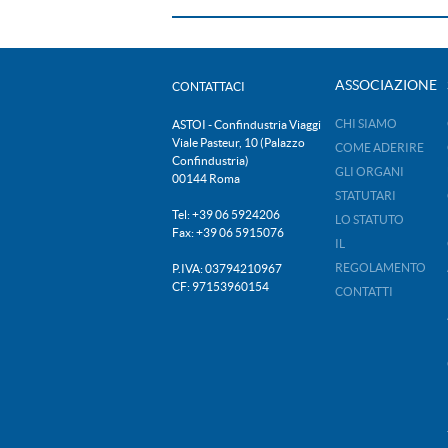
ASSOCIAZIONE
CONTATTACI
CHI SIAMO
ASTOI - Confindustria Viaggi
Viale Pasteur, 10 (Palazzo
COME ADERIRE
Confindustria)
GLI ORGANI
00144 Roma
STATUTARI
Tel: +39 06 5924206
LO STATUTO
Fax: +39 06 5915076
IL
REGOLAMENTO
P.IVA: 03794210967
CF: 97153960154
CONTATTI