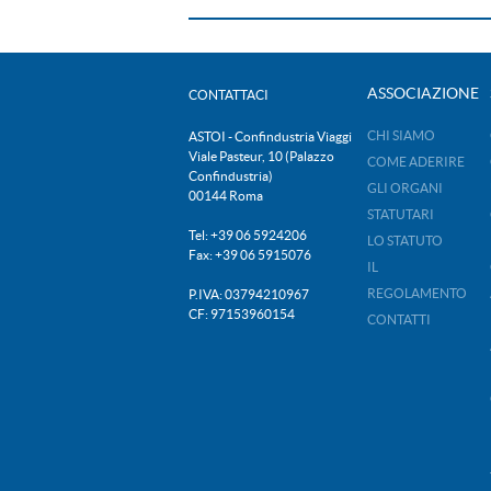
ASSOCIAZIONE
CONTATTACI
CHI SIAMO
ASTOI - Confindustria Viaggi
Viale Pasteur, 10 (Palazzo
COME ADERIRE
Confindustria)
GLI ORGANI
00144 Roma
STATUTARI
Tel: +39 06 5924206
LO STATUTO
Fax: +39 06 5915076
IL
REGOLAMENTO
P.IVA: 03794210967
CF: 97153960154
CONTATTI