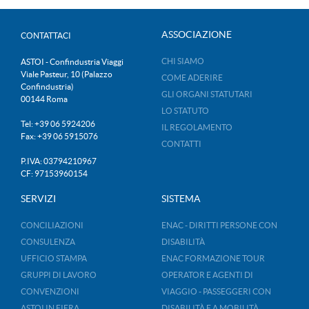
ASSOCIAZIONE
CONTATTACI
CHI SIAMO
ASTOI - Confindustria Viaggi
Viale Pasteur, 10 (Palazzo
COME ADERIRE
Confindustria)
GLI ORGANI STATUTARI
00144 Roma
LO STATUTO
Tel: +39 06 5924206
IL REGOLAMENTO
Fax: +39 06 5915076
CONTATTI
P.IVA: 03794210967
CF: 97153960154
SERVIZI
SISTEMA
CONCILIAZIONI
ENAC - DIRITTI PERSONE CON
CONSULENZA
DISABILITÀ
UFFICIO STAMPA
ENAC FORMAZIONE TOUR
GRUPPI DI LAVORO
OPERATOR E AGENTI DI
CONVENZIONI
VIAGGIO - PASSEGGERI CON
ASTOI IN FIERA
DISABILITÀ E A MOBILITÀ