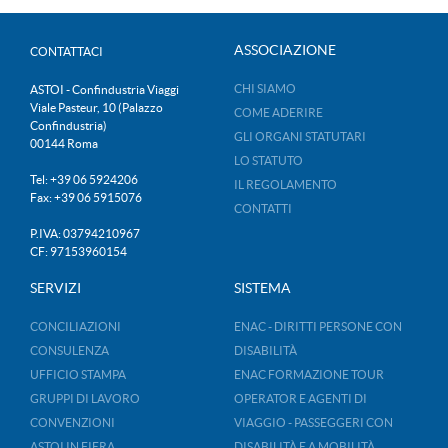
ASSOCIAZIONE
CONTATTACI
CHI SIAMO
ASTOI - Confindustria Viaggi
Viale Pasteur, 10 (Palazzo
COME ADERIRE
Confindustria)
GLI ORGANI STATUTARI
00144 Roma
LO STATUTO
Tel: +39 06 5924206
IL REGOLAMENTO
Fax: +39 06 5915076
CONTATTI
P.IVA: 03794210967
CF: 97153960154
SERVIZI
SISTEMA
CONCILIAZIONI
ENAC - DIRITTI PERSONE CON
CONSULENZA
DISABILITÀ
UFFICIO STAMPA
ENAC FORMAZIONE TOUR
GRUPPI DI LAVORO
OPERATOR E AGENTI DI
CONVENZIONI
VIAGGIO - PASSEGGERI CON
ASTOI IN FIERA
DISABILITÀ E A MOBILITÀ