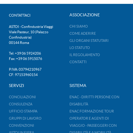
ASSOCIAZIONE
CONTATTACI
CHI SIAMO
ASTOI - Confindustria Viaggi
Viale Pasteur, 10 (Palazzo
COME ADERIRE
Confindustria)
GLI ORGANI STATUTARI
00144 Roma
LO STATUTO
Tel: +39 06 5924206
IL REGOLAMENTO
Fax: +39 06 5915076
CONTATTI
P.IVA: 03794210967
CF: 97153960154
SERVIZI
SISTEMA
CONCILIAZIONI
ENAC - DIRITTI PERSONE CON
CONSULENZA
DISABILITÀ
UFFICIO STAMPA
ENAC FORMAZIONE TOUR
GRUPPI DI LAVORO
OPERATOR E AGENTI DI
CONVENZIONI
VIAGGIO - PASSEGGERI CON
ASTOI IN FIERA
DISABILITÀ E A MOBILITÀ