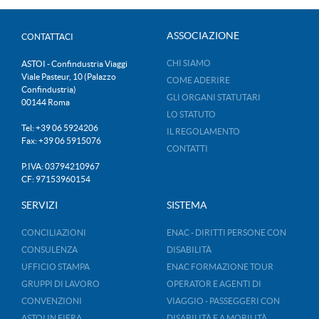
ASSOCIAZIONE
CONTATTACI
CHI SIAMO
ASTOI - Confindustria Viaggi
Viale Pasteur, 10 (Palazzo
COME ADERIRE
Confindustria)
GLI ORGANI STATUTARI
00144 Roma
LO STATUTO
Tel: +39 06 5924206
IL REGOLAMENTO
Fax: +39 06 5915076
CONTATTI
P.IVA: 03794210967
CF: 97153960154
SERVIZI
SISTEMA
CONCILIAZIONI
ENAC - DIRITTI PERSONE CON
CONSULENZA
DISABILITÀ
UFFICIO STAMPA
ENAC FORMAZIONE TOUR
GRUPPI DI LAVORO
OPERATOR E AGENTI DI
CONVENZIONI
VIAGGIO - PASSEGGERI CON
ASTOI IN FIERA
DISABILITÀ E A MOBILITÀ