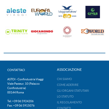
ASSOCIAZIONE
CONTATTACI
CHI SIAMO
ASTOI - Confindustria Viaggi
Viale Pasteur, 10 (Palazzo
COME ADERIRE
Confindustria)
GLI ORGANI STATUTARI
00144 Roma
LO STATUTO
Tel: +39 06 5924206
IL REGOLAMENTO
Fax: +39 06 5915076
CONTATTI