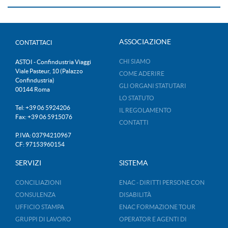
ASSOCIAZIONE
CONTATTACI
CHI SIAMO
ASTOI - Confindustria Viaggi
Viale Pasteur, 10 (Palazzo
COME ADERIRE
Confindustria)
GLI ORGANI STATUTARI
00144 Roma
LO STATUTO
Tel: +39 06 5924206
IL REGOLAMENTO
Fax: +39 06 5915076
CONTATTI
P.IVA: 03794210967
CF: 97153960154
SERVIZI
SISTEMA
CONCILIAZIONI
ENAC - DIRITTI PERSONE CON
CONSULENZA
DISABILITÀ
UFFICIO STAMPA
ENAC FORMAZIONE TOUR
GRUPPI DI LAVORO
OPERATOR E AGENTI DI